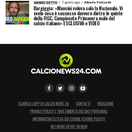
7 giorni ago
Alberto Petrosilli
HANNO DETTO
Bargiggia: «Mancini voleva solo la Nazionale. Vi
svelo cosa è successo davvero dietro le quinte
della FIGC. Campionato Primavera male del
calcio italiano» ESCLUSIVA e VIDEO
SCARICA L’APP DI CALCIO NEWS 24
CONTATTI
REDAZIONE
PRIVACY POLICY E TRATTAMENTO DEI DATI PERSONALI
INFORMATIVA ESTESA SUI COOKIE (COOKIE POLICY)
NETWORK SPORT REVIEW