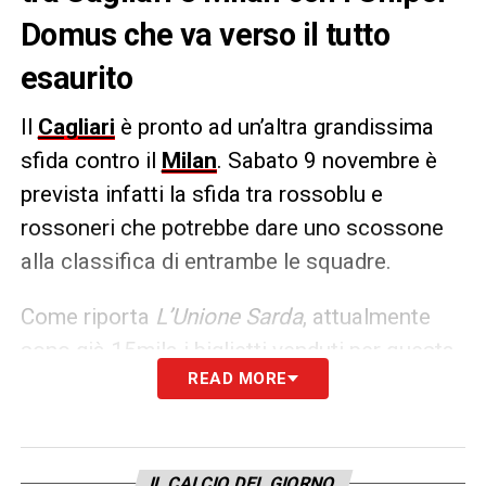
Domus che va verso il tutto
esaurito
Il
Cagliari
è pronto ad un’altra grandissima
sfida contro il
Milan
. Sabato 9 novembre è
prevista infatti la sfida tra rossoblu e
rossoneri che potrebbe dare uno scossone
alla classifica di entrambe le squadre.
Come riporta
L’Unione Sarda
, attualmente
sono già 15mila i biglietti venduti per questa
READ MORE
grande partita e dunque si va verso
l’ennesimo sold out in Sardegna, a
dimostrazione del grande attaccamento alla
maglia da parte dei tifosi.
IL CALCIO DEL GIORNO