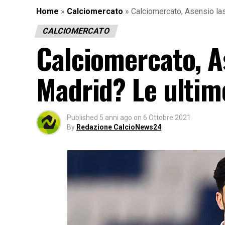
Home
»
Calciomercato
»
Calciomercato, Asensio las
CALCIOMERCATO
Calciomercato, As
Madrid? Le ultim
Published
5 anni ago
on
6 Ottobre 2021
By
Redazione CalcioNews24