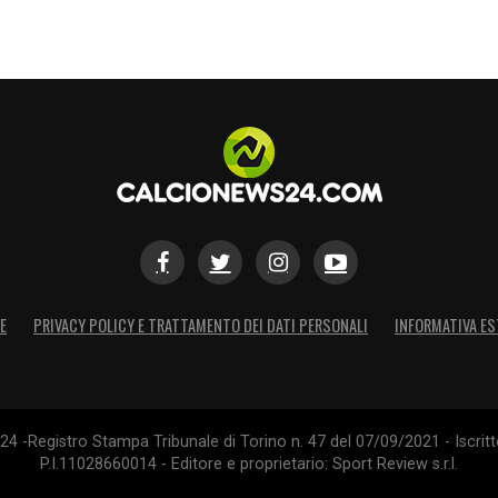
E
PRIVACY POLICY E TRATTAMENTO DEI DATI PERSONALI
INFORMATIVA ES
4 -Registro Stampa Tribunale di Torino n. 47 del 07/09/2021 - Iscritt
P.I.11028660014 - Editore e proprietario: Sport Review s.r.l.