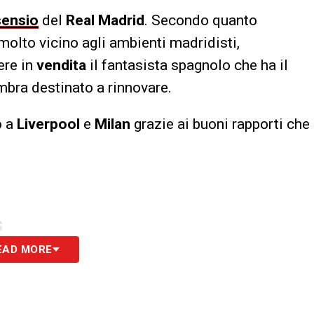
ensio
del
Real Madrid
. Secondo quanto
 molto vicino agli ambienti madridisti,
ere in
vendita
il fantasista spagnolo che ha il
bra destinato a rinnovare.
o a
Liverpool
e
Milan
grazie ai buoni rapporti che
S
EAD MORE