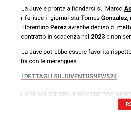
La Juve è pronta a fiondarsi su Marco
As
riferisce il giornalista Tomas
Gonzalez
,
Florentino
Perez
avrebbe deciso di mett
contratto in scadenza nel
2023
e non sem
La Juve potrebbe essere favorita rispett
ha con le merengues.
I DETTAGLI SU JUVENTUSNEWS24
LA PLAYLIST DELLE NOSTRE TOP NEW
R