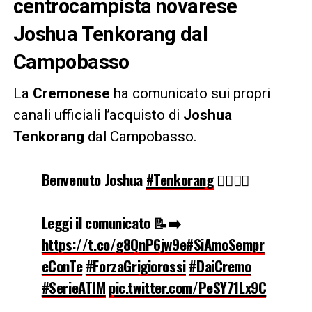
centrocampista novarese
Joshua Tenkorang dal
Campobasso
La
Cremonese
ha comunicato sui propri
canali ufficiali l’acquisto di
Joshua
Tenkorang
dal Campobasso.
Benvenuto Joshua
#Tenkorang
✍🏻🔘🔴
Leggi il comunicato 📝➡️
https://t.co/g8QnP6jw9e
#SiAmoSempr
eConTe
#ForzaGrigiorossi
#DaiCremo
#SerieATIM
pic.twitter.com/PeSY71Lx9C