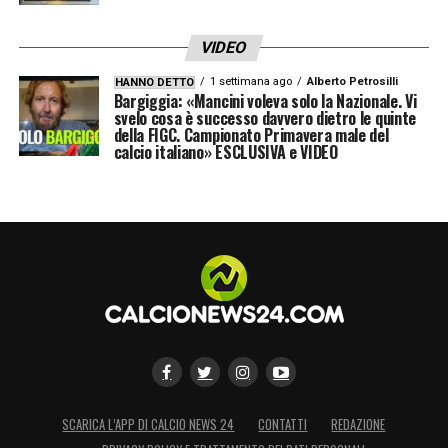
VIDEO
1 settimana ago
Alberto Petrosilli
HANNO DETTO
Bargiggia: «Mancini voleva solo la Nazionale. Vi
svelo cosa è successo davvero dietro le quinte
della FIGC. Campionato Primavera male del
calcio italiano» ESCLUSIVA e VIDEO
SCARICA L’APP DI CALCIO NEWS 24
CONTATTI
REDAZIONE