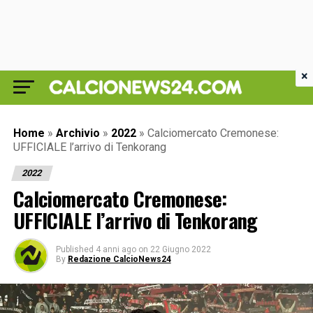
×
Home
»
Archivio
»
2022
»
Calciomercato Cremonese:
UFFICIALE l’arrivo di Tenkorang
2022
Calciomercato Cremonese:
UFFICIALE l’arrivo di Tenkorang
Published
4 anni ago
on
22 Giugno 2022
By
Redazione CalcioNews24