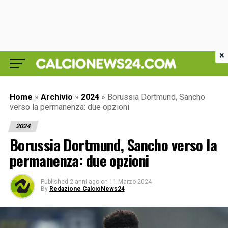
×
Home
»
Archivio
»
2024
»
Borussia Dortmund, Sancho
verso la permanenza: due opzioni
2024
Borussia Dortmund, Sancho verso la
permanenza: due opzioni
Published
2 anni ago
on
11 Marzo 2024
By
Redazione CalcioNews24