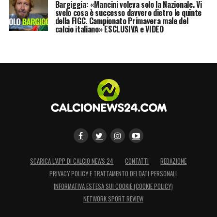
Bargiggia: «Mancini voleva solo la Nazionale. Vi
svelo cosa è successo davvero dietro le quinte
della FIGC. Campionato Primavera male del
calcio italiano» ESCLUSIVA e VIDEO
SCARICA L’APP DI CALCIO NEWS 24
CONTATTI
REDAZIONE
PRIVACY POLICY E TRATTAMENTO DEI DATI PERSONALI
INFORMATIVA ESTESA SUI COOKIE (COOKIE POLICY)
NETWORK SPORT REVIEW