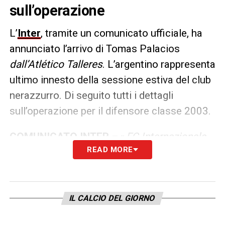
sull’operazione
L’
Inter
, tramite un comunicato ufficiale, ha
annunciato l’arrivo di Tomas Palacios
dall’Atlético Talleres
. L’argentino rappresenta
ultimo innesto della sessione estiva del club
nerazzurro. Di seguito tutti i dettagli
sull’operazione per il difensore classe 2003.
COMUNICATO
INTER
–
« FC Internazionale
READ MORE
Milano comunica di aver acquisito le
prestazioni sportive del calciatore Tiago
Tomás Palacios dal Club Atlético Talleres. Il
difensore argentino classe 2003 si
IL CALCIO DEL GIORNO
trasferisce all’Inter a titolo definitivo».