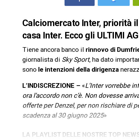
Calciomercato Inter, priorità
casa Inter. Ecco gli ULTIMI
Tiene ancora banco il
rinnovo di Dumfri
giornalista di
Sky Sport
, ha dato importa
sono
le intenzioni della dirigenza
nerazz
L’INDISCREZIONE –
«
L’Inter vorrebbe in
ora l’accordo non c’è. Non dovesse arriva
offerte per Denzel, per non rischiare di 
scadenza al 30 giugno 2025
»
LA PLAYLIST DELLE NOSTRE TOP NEW