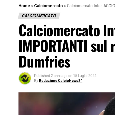
Home
»
Calciomercato
»
Calciomercato Inter, AGG
CALCIOMERCATO
Calciomercato I
IMPORTANTI sul r
Dumfries
Published
2 anni ago
on
15 Luglio 2024
By
Redazione CalcioNews24