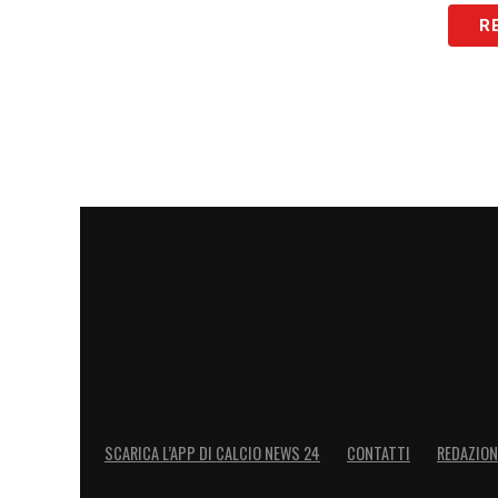
R
SCARICA L’APP DI CALCIO NEWS 24
CONTATTI
REDAZION