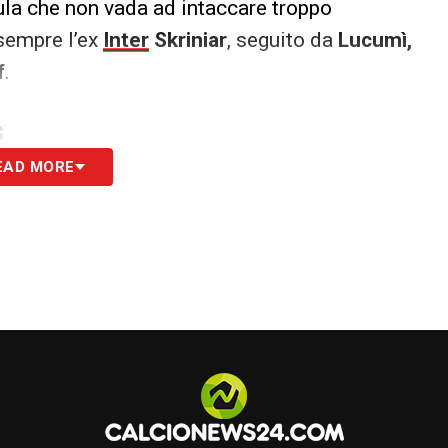
ula che non vada ad intaccare troppo
sempre l’ex
Inter
Skriniar
, seguito da
Lucumì,
f
.
S
EAD MORE