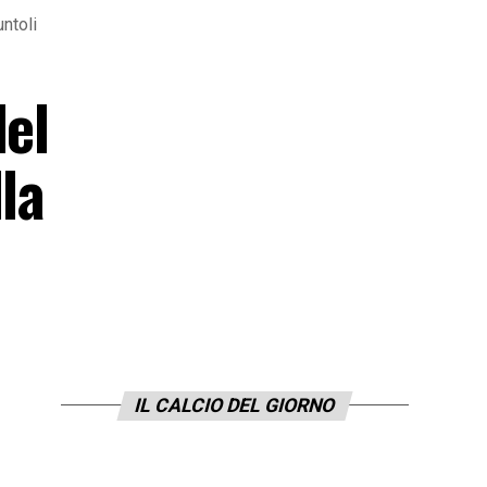
untoli
del
la
IL CALCIO DEL GIORNO