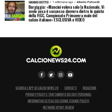
1 settimana ago
Alberto Petrosilli
HANNO DETTO
Bargiggia: «Mancini voleva solo la Nazionale. Vi
svelo cosa è successo davvero dietro le quinte
della FIGC. Campionato Primavera male del
calcio italiano» ESCLUSIVA e VIDEO
SCARICA L’APP DI CALCIO NEWS 24
CONTATTI
REDAZIONE
PRIVACY POLICY E TRATTAMENTO DEI DATI PERSONALI
INFORMATIVA ESTESA SUI COOKIE (COOKIE POLICY)
NETWORK SPORT REVIEW