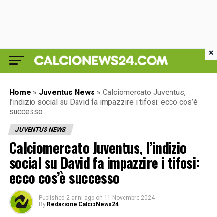
×
Home
»
Juventus News
»
Calciomercato Juventus,
l’indizio social su David fa impazzire i tifosi: ecco cos’è
successo
JUVENTUS NEWS
Calciomercato Juventus, l’indizio
social su David fa impazzire i tifosi:
ecco cos’è successo
Published
2 anni ago
on
11 Novembre 2024
By
Redazione CalcioNews24