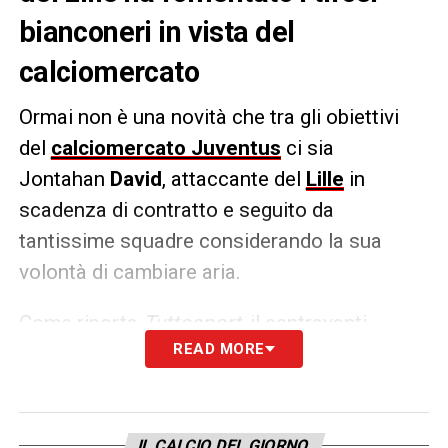
bianconeri in vista del
calciomercato
Ormai non è una novità che tra gli obiettivi
del
calciomercato Juventus
ci sia
Jontahan
David
, attaccante del
Lille
in
scadenza di contratto e seguito da
tantissime squadre considerando la sua
volontà di cambiare aria.
Come riporta
Tuttosport
, il centravanti
READ MORE
canadese ha lasciato un like
su
Instagram
alla vittoria dei bianconeri nel
derby contro il Torino grazie ai gol di Weah e
Yildiz. Naturalmente la notizia ha fatto il giro
IL CALCIO DEL GIORNO