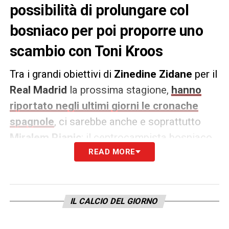
possibilità di prolungare col
bosniaco per poi proporre uno
scambio con Toni Kroos
Tra i grandi obiettivi di
Zinedine Zidane
per il
Real Madrid
la prossima stagione,
hanno
riportato negli ultimi giorni le cronache
spagnole
, ci sarebbe anche e soprattutto
Miralem Pjanic
: il centrocampista bosniaco,
fino a qualche mese fa perno praticamente
READ MORE
insostitubile della formazione di
Massimiliano Allegri
, è uno dei giocatori di
cui la
Juventus
attualmente starebbe
IL CALCIO DEL GIORNO
valutando il futuro. Pjanic infatti, complice