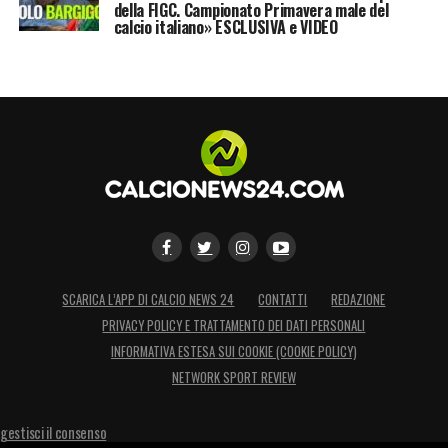
della FIGC. Campionato Primavera male del
unica di blindarlo ulteriormente per prendere
calcio italiano» ESCLUSIVA e VIDEO
all’amo il Real: l’intenzione ultima sarebbe
quella di proporre alle
Merengues
uno
scambio praticamente alla pari con un altro
centrocampista, il tedesco
Toni Kroos
(da
sempre stimatissimo da Allegri e Paratici
stesso). Prendere o lasciare.
LA PLAYLIST DELLE NOSTRE TOP NEWS
SCARICA L’APP DI CALCIO NEWS 24
CONTATTI
REDAZIONE
PRIVACY POLICY E TRATTAMENTO DEI DATI PERSONALI
INFORMATIVA ESTESA SUI COOKIE (COOKIE POLICY)
NETWORK SPORT REVIEW
gestisci il consenso