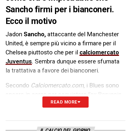
Sancho firmi per i bianconeri.
Ecco il motivo
Jadon
Sancho,
attaccante del Manchester
United, è sempre più vicino a firmare per il
Chelsea piuttosto che per il
calciomercato
Juventus
. Sembra dunque essere sfumata
la trattativa a favore dei bianconeri.
Secondo
Calciomercato.com
, i Blues sono
ancora in corsa per acquistare l’ex Borussia
READ MORE
Dortmund offrendo come contropartita
Sterling. Insomma, questioni tra club inglesi:
la Juve è fuori dai giochi.
IL CALCIO DEL GIORNO