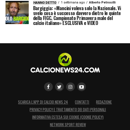
1 settimana ago
Alberto Petrosilli
HANNO DETTO
Bargiggia: «Mancini voleva solo la Nazionale. Vi
svelo cosa è successo davvero dietro le quinte
della FIGC. Campionato Primavera male del
calcio italiano» ESCLUSIVA e VIDEO
SCARICA L’APP DI CALCIO NEWS 24
CONTATTI
REDAZIONE
PRIVACY POLICY E TRATTAMENTO DEI DATI PERSONALI
INFORMATIVA ESTESA SUI COOKIE (COOKIE POLICY)
NETWORK SPORT REVIEW