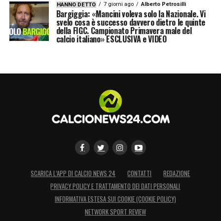
7 giorni ago
Alberto Petrosilli
HANNO DETTO
Bargiggia: «Mancini voleva solo la Nazionale. Vi
svelo cosa è successo davvero dietro le quinte
della FIGC. Campionato Primavera male del
calcio italiano» ESCLUSIVA e VIDEO
SCARICA L’APP DI CALCIO NEWS 24
CONTATTI
REDAZIONE
PRIVACY POLICY E TRATTAMENTO DEI DATI PERSONALI
INFORMATIVA ESTESA SUI COOKIE (COOKIE POLICY)
NETWORK SPORT REVIEW