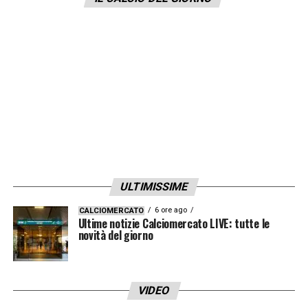
che voglio da Karim e quello che mi ha detto
lui è importante per me. Tutto il resto non mi
riguarda».
LA PLAYLIST DELLE NOSTRE TOP NEWS
ULTIMISSIME
6 ore ago
CALCIOMERCATO
Ultime notizie Calciomercato LIVE: tutte le
novità del giorno
VIDEO