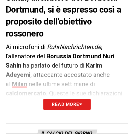
Dortmund, si è espresso così a
proposito dell’obiettivo
rossonero
Ai microfoni di
RuhrNachrichten.de
,
l’allenatore del
Borussia Dortmund Nuri
Sahin
ha parlato del futuro di
Karim
Adeyemi
, attaccante accostato anche
al
Milan
nelle ultime settimane di
calciomercato
. Queste le sue dichiarazioni.
READ MORE
ADEYEMI
–
«Lui sa cosa penso di lui, non
inizierò a commentare ogni voce qui. Non ci
sto a questo gioco. L’importante è quello
IL CALCIO DEL GIORNO