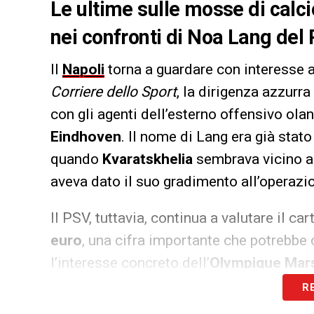
Le ultime sulle mosse di calci
nei confronti di Noa Lang del P
Il
Napoli
torna a guardare con interesse 
Corriere dello Sport
, la dirigenza azzurra
con gli agenti dell’esterno offensivo ola
Eindhoven
. Il nome di Lang era già stat
quando
Kvaratskhelia
sembrava vicino al
aveva dato il suo gradimento all’operazi
Il PSV, tuttavia, continua a valutare il cart
euro
, una cifra importante che potrebbe 
l’interesse concreto dell’
Olympique Mars
inserirsi nella corsa al talento olandese.
R
piace per qualità tecnica, duttilità e ca