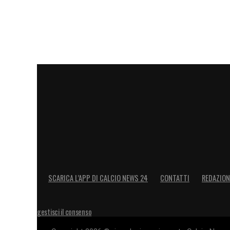
saranno decisive.
LA PLAYLIST DELLE NOSTRE TOP NEW
SCARICA L’APP DI CALCIO NEWS 24
CONTATTI
REDAZION
gestisci il consenso