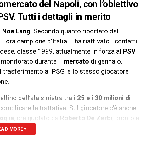
omercato del Napoli, con l’obiettivo
SV. Tutti i dettagli in merito
a
Noa Lang
. Secondo quanto riportato dal
 – ora campione d’Italia – ha riattivato i contatti
ndese, classe 1999, attualmente in forza al
PSV
o monitorato durante il
mercato
di gennaio,
 trasferimento al PSG, e lo stesso giocatore
one.
ellino dell’ala sinistra tra i
25 e i 30 milioni di
complicare la trattativa. Sul giocatore c’è anche
iglia
, ora guidato da
Roberto De Zerbi
, pronto a
Il Napoli, però, resta vigile
: Lang è un profilo che
EAD MORE
pacità di saltare l’uomo. Le prossime settimane