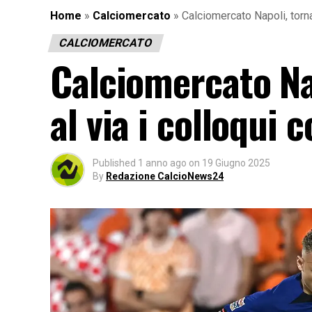
Home
»
Calciomercato
»
Calciomercato Napoli, torna
CALCIOMERCATO
Calciomercato Na
al via i colloqui 
Published
1 anno ago
on
19 Giugno 2025
By
Redazione CalcioNews24