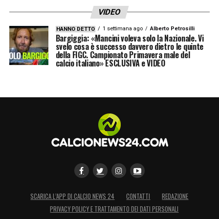
VIDEO
1 settimana ago
Alberto Petrosilli
HANNO DETTO
Bargiggia: «Mancini voleva solo la Nazionale. Vi
svelo cosa è successo davvero dietro le quinte
della FIGC. Campionato Primavera male del
calcio italiano» ESCLUSIVA e VIDEO
SCARICA L’APP DI CALCIO NEWS 24
CONTATTI
REDAZIONE
PRIVACY POLICY E TRATTAMENTO DEI DATI PERSONALI