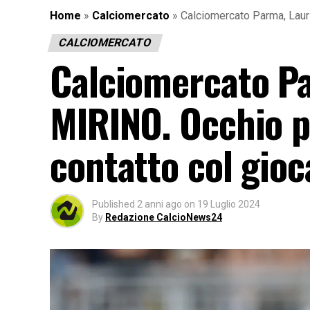
Home
»
Calciomercato
»
Calciomercato Parma, Lauri
CALCIOMERCATO
Calciomercato Pa
MIRINO. Occhio pe
contatto col gioc
Published
2 anni ago
on
19 Luglio 2024
By
Redazione CalcioNews24