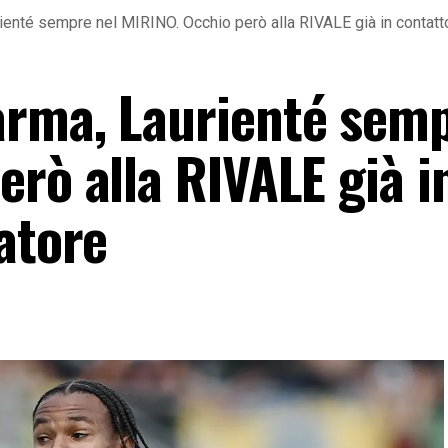
enté sempre nel MIRINO. Occhio però alla RIVALE già in contatt
rma, Laurienté semp
rò alla RIVALE già i
atore