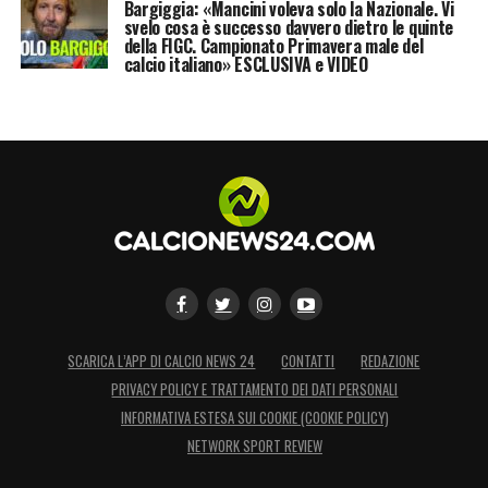
Bargiggia: «Mancini voleva solo la Nazionale. Vi
svelo cosa è successo davvero dietro le quinte
della FIGC. Campionato Primavera male del
calcio italiano» ESCLUSIVA e VIDEO
SCARICA L’APP DI CALCIO NEWS 24
CONTATTI
REDAZIONE
PRIVACY POLICY E TRATTAMENTO DEI DATI PERSONALI
INFORMATIVA ESTESA SUI COOKIE (COOKIE POLICY)
NETWORK SPORT REVIEW