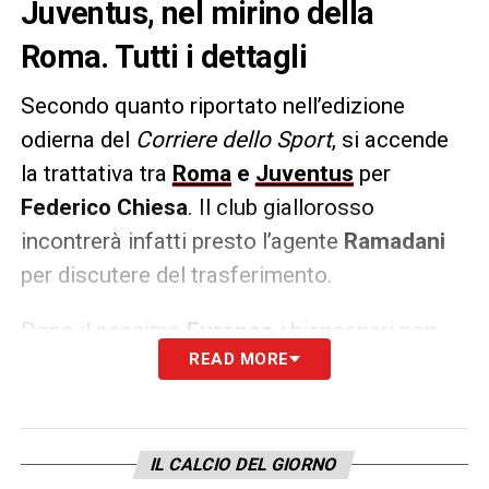
Juventus, nel mirino della
Roma. Tutti i dettagli
Secondo quanto riportato nell’edizione
odierna del
Corriere dello Sport
, si accende
la trattativa tra
Roma
e
Juventus
per
Federico Chiesa
. Il club giallorosso
incontrerà infatti presto l’agente
Ramadani
per discutere del trasferimento.
Dopo il pessimo
Europeo
i bianconeri non
READ MORE
potranno infatti più chiedere
30-35 milioni di
euro
, ma la cifra si è abbassata a
20-25
milioni
di euro
. Un’assist importante per la
squadra di
De Rossi
.
IL CALCIO DEL GIORNO