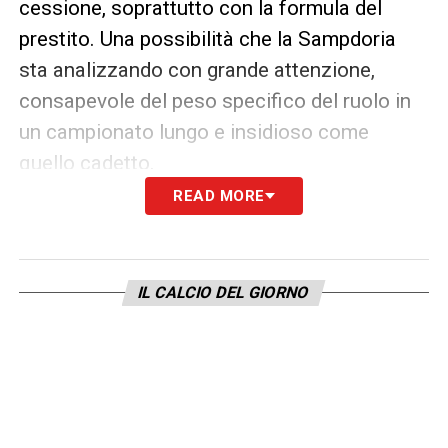
cessione, soprattutto con la formula del
prestito. Una possibilità che la Sampdoria
sta analizzando con grande attenzione,
consapevole del peso specifico del ruolo in
un campionato lungo e insidioso come
quello cadetto.
READ MORE
Perché piace a Mancini
Radunovic convince per struttura fisica,
reattività e personalità. È un portiere capace
IL CALCIO DEL GIORNO
di trasmettere sicurezza e di adattarsi
rapidamente ai meccanismi di squadra,
qualità particolarmente preziose per un
gruppo che ha bisogno di certezze
immediate.