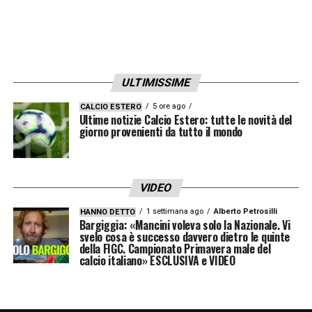
Le possibili formule
Al momento non ci sono dettagli definitivi
ULTIMISSIME
sull’operazione, ma l’ipotesi più concreta
resta quella di un prestito, eventualmente
5 ore ago
CALCIO ESTERO
Ultime notizie Calcio Estero: tutte le novità del
con diritto di riscatto. Una soluzione
giorno provenienti da tutto il mondo
sostenibile per le casse blucerchiate e che
permetterebbe al club di rinforzarsi senza
VIDEO
eccessivi rischi. Molto dipenderà dalle
1 settimana ago
Alberto Petrosilli
decisioni del Cagliari e dalle dinamiche del
HANNO DETTO
Bargiggia: «Mancini voleva solo la Nazionale. Vi
svelo cosa è successo davvero dietro le quinte
mercato nelle prossime settimane.
della FIGC. Campionato Primavera male del
calcio italiano» ESCLUSIVA e VIDEO
LEGGI ANCHE –
Partite oggi, stasera e
domani: guida alla Diretta TV