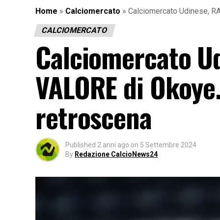
Home
»
Calciomercato
»
Calciomercato Udinese, R
CALCIOMERCATO
Calciomercato U
VALORE di Okoye
retroscena
Published
2 anni ago
on
5 Settembre 2024
By
Redazione CalcioNews24