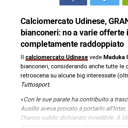
Calciomercato Udinese, GRAND
bianconeri: no a varie offerte 
completamente raddoppiato
Il
calciomercato Udinese
vede
Maduka 
bianconeri, considerando anche tutte le o
retroscena su alcune big interessate (oltre
Tuttosport
.
«
Con le sue parate ha contribuito a trasc
Ausilio aveva provato a portarlo all’Inte
l’hanno subito dichiarato incedibile. A Udi
dai nerazzurri possano almeno raddoppia