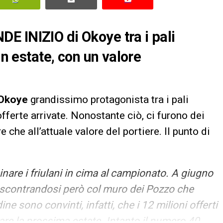
E INIZIO di Okoye tra i pali
in estate, con un valore
Okoye
grandissimo protagonista tra i pali
fferte arrivate. Nonostante ciò, ci furono dei
 che all’attuale valore del portiere. Il punto di
inare i friulani in cima al campionato. A giugno
r, scontrandosi però col muro dei Pozzo che
ne sono convinti, infatti, che i 12 milioni offerti
re la prossima estate. Intanto il numero 40