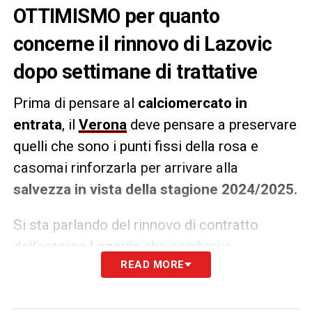
OTTIMISMO per quanto
concerne il rinnovo di Lazovic
dopo settimane di trattative
Prima di pensare al
calciomercato in
entrata
, il
Verona
deve pensare a preservare
quelli che sono i punti fissi della rosa e
casomai rinforzarla per arrivare alla
salvezza in vista della stagione 2024/2025.
Si sta parlando del rinnovo di contratto
dell’esterno
Lazovic
che sembrava
READ MORE
tentennare sul rinnovo di contratto dei
gialloblu. Rinnovo poi arrivato (per un’altra
stagione dei gialloblu). A breve l’ufficialità.