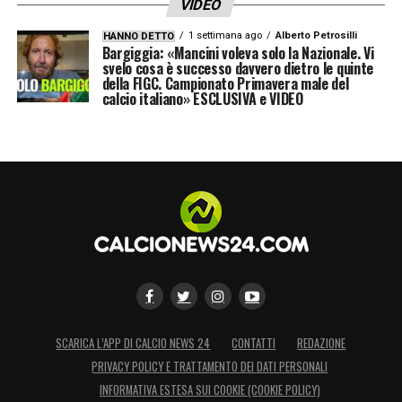
VIDEO
1 settimana ago
Alberto Petrosilli
HANNO DETTO
Bargiggia: «Mancini voleva solo la Nazionale. Vi
svelo cosa è successo davvero dietro le quinte
della FIGC. Campionato Primavera male del
calcio italiano» ESCLUSIVA e VIDEO
SCARICA L’APP DI CALCIO NEWS 24
CONTATTI
REDAZIONE
PRIVACY POLICY E TRATTAMENTO DEI DATI PERSONALI
INFORMATIVA ESTESA SUI COOKIE (COOKIE POLICY)