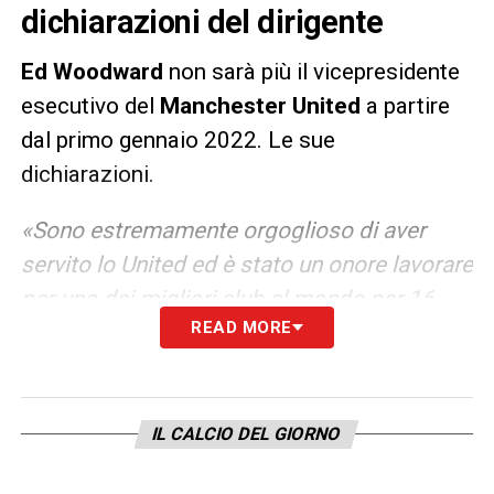
dichiarazioni del dirigente
Ed
Woodward
non sarà più il vicepresidente
esecutivo del
Manchester United
a partire
dal primo gennaio 2022. Le sue
dichiarazioni.
«Sono estremamente orgoglioso di aver
servito lo United ed è stato un onore lavorare
per uno dei migliori club al mondo per 16
READ MORE
anni».
LA PLAYLIST DELLE NOSTRE TOP NEWS
IL CALCIO DEL GIORNO