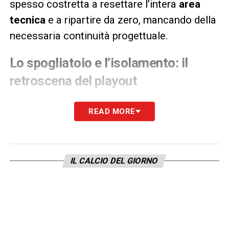
spesso costretta a resettare l’intera
area
tecnica
e a ripartire da zero, mancando della
necessaria continuità progettuale.
Lo spogliatoio e l’isolamento: il
retroscena del playout
I problemi per
Andrea Mancini
non si
READ MORE
limitano però agli attriti ai piani alti. Di
recente è venuto alla luce un clamoroso e
spiacevole episodio risalente allo scorso
IL CALCIO DEL GIORNO
anno, verificatosi durante la delicatissima
preparazione della doppia sfida di
playout
contro la Salernitana
. In quel frangente
cruciale per la stagione, lo
staff tecnico