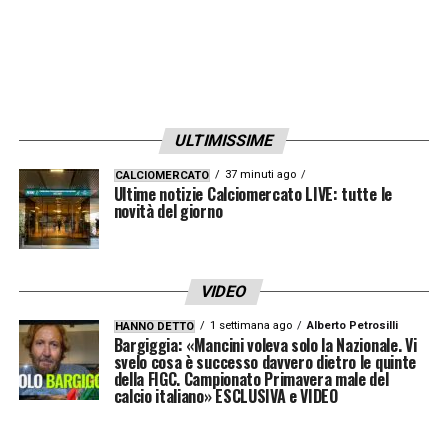
blucerchiato
chiese esplicitamente al
dirigente di non presentarsi al centro
sportivo
Gloriano Mugnaini
, poiché la sua
presenza non era considerata gradita dalla
squadra. Un isolamento totale e
ULTIMISSIME
inequivocabile all’interno dell’ambiente, che
37 minuti ago
CALCIOMERCATO
ha fatto da preludio al probabile e imminente
Ultime notizie Calciomercato LIVE: tutte le
novità del giorno
addio definitivo.
LA PLAYLIST DELLE NOSTRE TOP NEWS
VIDEO
1 settimana ago
Alberto Petrosilli
HANNO DETTO
Bargiggia: «Mancini voleva solo la Nazionale. Vi
svelo cosa è successo davvero dietro le quinte
della FIGC. Campionato Primavera male del
calcio italiano» ESCLUSIVA e VIDEO