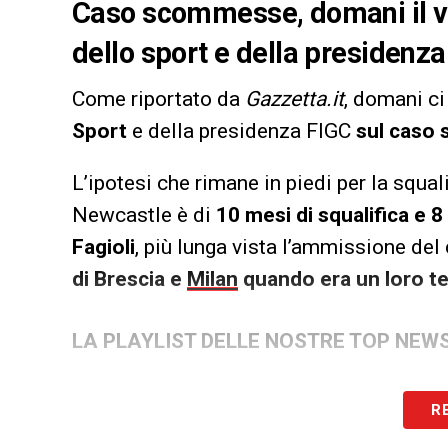
Caso scommesse, domani il vi
dello sport e della presidenza
Come riportato da
Gazzetta.it
, domani ci 
Sport
e della presidenza FIGC
sul caso
L’ipotesi che rimane in piedi per la squa
Newcastle è di
10 mesi di squalifica e 8
Fagioli
, più lunga vista l’ammissione de
di Brescia e
Milan
quando era un loro te
LA PLAYLIST DELLE NOSTRE TOP NEW
R