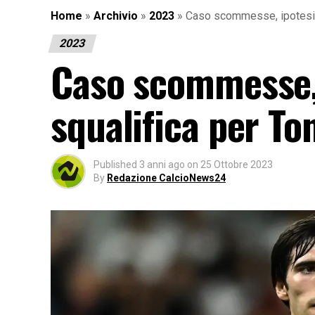
Home
»
Archivio
»
2023
»
Caso scommesse, ipotesi 1
2023
Caso scommesse, 
squalifica per Ton
Published
3 anni ago
on
25 Ottobre 2023
By
Redazione CalcioNews24