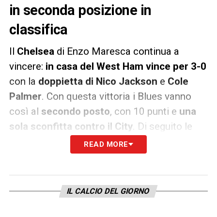
in seconda posizione in
classifica
Il
Chelsea
di Enzo Maresca continua a
vincere:
in casa del West Ham vince per 3-0
con la
doppietta di Nico Jackson
e
Cole
Palmer
. Con questa vittoria i Blues vanno
così al
secondo posto
, con 10 punti e
una
sola sconfitta contro il City
. Di seguito le
prole di
Palmer
a fine partita.
READ MORE
«
Un posto (Olympic Stadium, ndr) difficile
dove venire e tre buoni punti, siamo contenti.
IL CALCIO DEL GIORNO
Tutti sanno che Nico (Jackson, ndr) è un
giocatore di alto livello, deve continuare