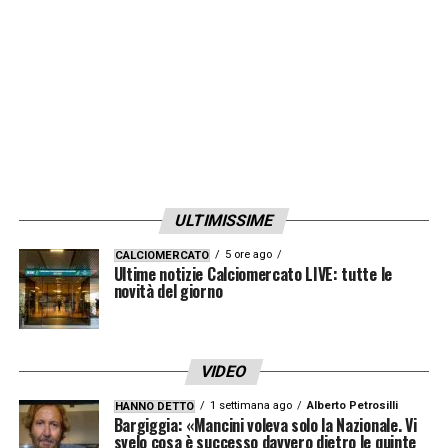
così. I tifosi e i giocatori del Chelsea lo
stimano molto, sappiamo di cosa è capace.
Abbiamo un buon manager e questo può
solo aiutarci a migliorare
».
LA PLAYLIST DELLE NOSTRE TOP NEWS
ULTIMISSIME
5 ore ago
CALCIOMERCATO
Ultime notizie Calciomercato LIVE: tutte le
novità del giorno
VIDEO
1 settimana ago
Alberto Petrosilli
HANNO DETTO
Bargiggia: «Mancini voleva solo la Nazionale. Vi
svelo cosa è successo davvero dietro le quinte