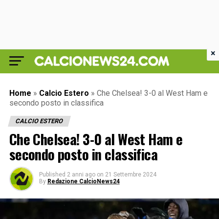
×
Home
»
Calcio Estero
»
Che Chelsea! 3-0 al West Ham e
secondo posto in classifica
CALCIO ESTERO
Che Chelsea! 3-0 al West Ham e
secondo posto in classifica
Published
2 anni ago
on
21 Settembre 2024
By
Redazione CalcioNews24