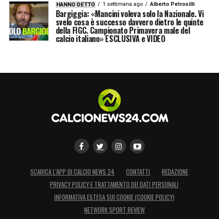
1 settimana ago
Alberto Petrosilli
HANNO DETTO
Bargiggia: «Mancini voleva solo la Nazionale. Vi
svelo cosa è successo davvero dietro le quinte
della FIGC. Campionato Primavera male del
calcio italiano» ESCLUSIVA e VIDEO
SCARICA L’APP DI CALCIO NEWS 24
CONTATTI
REDAZIONE
PRIVACY POLICY E TRATTAMENTO DEI DATI PERSONALI
INFORMATIVA ESTESA SUI COOKIE (COOKIE POLICY)
NETWORK SPORT REVIEW