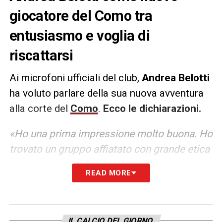
giocatore del Como tra
entusiasmo e voglia di
riscattarsi
Ai microfoni ufficiali del club,
Andrea Belotti
ha voluto parlare della sua nuova avventura
alla corte del
Como
.
Ecco le dichiarazioni.
«Ho una prima impressione molto buona. Ho
trovato un gruppo affiatato con grande etica
del lavoro e dedizione. Sarà sicuramente una
READ MORE
stagione difficile perché ogni partita conta,
ma ci prepareremo al massimo per vincere
loro»
IL CALCIO DEL GIORNO