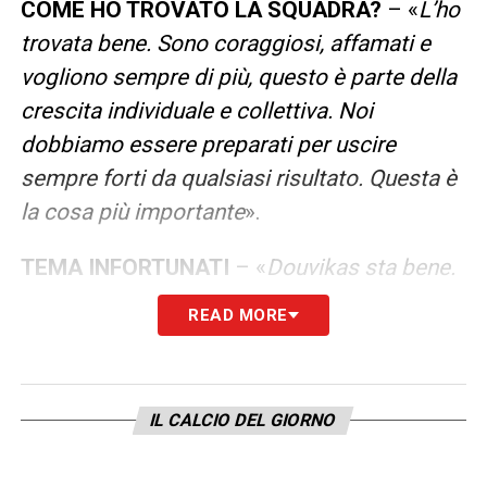
COME HO TROVATO LA SQUADRA?
– «
L’ho
trovata bene. Sono coraggiosi, affamati e
vogliono sempre di più, questo è parte della
crescita individuale e collettiva. Noi
dobbiamo essere preparati per uscire
sempre forti da qualsiasi risultato. Questa è
la cosa più importante
».
TEMA INFORTUNATI
– «
Douvikas sta bene.
Vojvoda ha avuto una piccola lesione nel
READ MORE
finale di gara contro il Sassuolo, avevamo
finito i cambi e ha dovuto giocarci sopra.
Sergi Roberto ha accusato un fastidio al
IL CALCIO DEL GIORNO
polpaccio contro l’Inter in campionato,
speriamo di riavere entrambi a disposizione