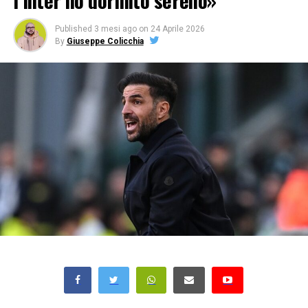
l’Inter ho dormito sereno»
Published
3 mesi ago
on
24 Aprile 2026
By
Giuseppe Colicchia