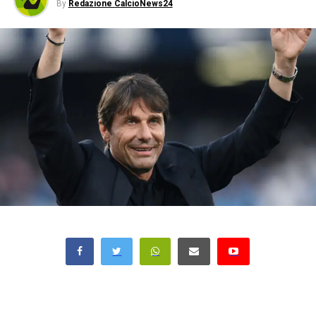
By
Redazione CalcioNews24