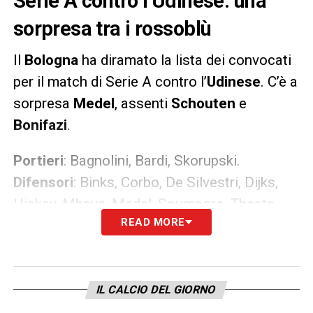
Serie A contro l’Udinese: una
sorpresa tra i rossoblù
Il
Bologna
ha diramato la lista dei convocati
per il match di Serie A contro l’
Udinese
. C’è a
sorpresa
Medel
, assenti
Schouten
e
Bonifazi
.
Portieri
: Bagnolini, Bardi, Skorupski.
Difensori
: Binks, Corbo, De Silvestri, Dijks,
Hickey, Mbaye, Medel, Soumaoro, Theate.
READ MORE
Centrocampisti
: Dominguez, Kingsley,
Soriano, Svanberg, Vignato.
Attaccanti
: Arnautovic, Barrow, Orsolini,
Sansone, Santander, Skov Olsen, Van
IL CALCIO DEL GIORNO
Hooijdonk.