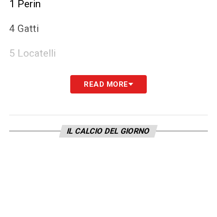
1 Perin
4 Gatti
5 Locatelli
6 Danilo
READ MORE
7 Conceicao
8 Koopmeiners
IL CALCIO DEL GIORNO
9 Vlahovic
10 Yildiz
15 Kalulu