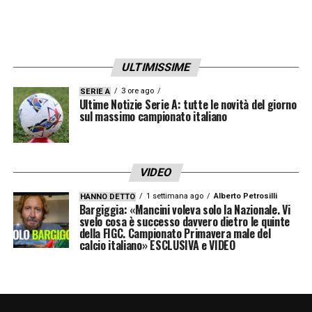
16 McKennie
19 Thuram
ULTIMISSIME
21 Fagioli
3 ore ago
SERIE A
Ultime Notizie Serie A: tutte le novità del giorno
sul massimo campionato italiano
22 Weah
23 Pinsoglio
VIDEO
27 Cambiaso
1 settimana ago
Alberto Petrosilli
HANNO DETTO
Bargiggia: «Mancini voleva solo la Nazionale. Vi
svelo cosa è successo davvero dietro le quinte
29 Di Gregorio
della FIGC. Campionato Primavera male del
calcio italiano» ESCLUSIVA e VIDEO
32 Cabal
37 Savona