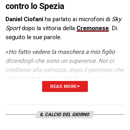
contro lo Spezia
Daniel Ciofani
ha parlato ai microfoni di
Sky
Sport
dopo la vittoria della
Cremonese
. Di
seguito le sue parole.
«
Ho fatto vedere la maschera a mio figlio
dicendogli che sono un supereroe. Noi ci
crediamo alla salvezza; dopo il percorso che
abbiamo fatto è impagabile avere la
READ MORE
speranza di giocarcela. Mancano poche
partite, dobbiamo fare qualcosa di
importante, ma le cose belle richiedono
sforzi e ce la stiamo mettendo tutta.
IL CALCIO DEL GIORNO
Nonostante il dispiacere di Milano, in cui