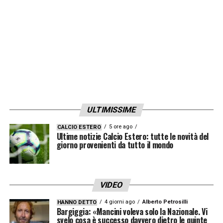
pregustavamo la vittoria, continuiamo a
correre
.
Continuerò a lungo? Me lo auguro.
Era uno scontro diretto, decisiva, e spero
che questo 6 maggio, giorno della
promozione l’anno scorso, sia di buon
auspicio
»
ULTIMISSIME
LA PLAYLIST DELLE NOSTRE TOP NEWS
5 ore ago
CALCIO ESTERO
Ultime notizie Calcio Estero: tutte le novità del
giorno provenienti da tutto il mondo
VIDEO
4 giorni ago
Alberto Petrosilli
HANNO DETTO
Bargiggia: «Mancini voleva solo la Nazionale. Vi
svelo cosa è successo davvero dietro le quinte