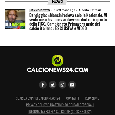
VIDEO
1 settimana ago
Alberto Petrosilli
HANNO DETTO
Bargiggia: «Mancini voleva solo la Nazionale. Vi
svelo cosa è successo davvero dietro le quinte
della FIGC. Campionato Primavera male del
calcio italiano» ESCLUSIVA e VIDEO
SCARICA L’APP DI CALCIO NEWS 24
CONTATTI
REDAZIONE
PRIVACY POLICY E TRATTAMENTO DEI DATI PERSONALI
INFORMATIVA ESTESA SUI COOKIE (COOKIE POLICY)