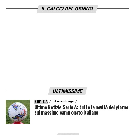
betting analyst
di Sisal hanno quotato a
IL CALCIO DEL GIORNO
poco (12) il ritorno di Cristiano Ronaldo in
Serie A.
LA PLAYLIST DELLE NOSTRE TOP NEWS
ULTIMISSIME
54 minuti ago
SERIE A
Ultime Notizie Serie A: tutte le novità del giorno
sul massimo campionato italiano