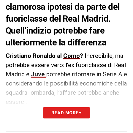
clamorosa ipotesi da parte del
fuoriclasse del Real Madrid.
Quell’indizio potrebbe fare
ulteriormente la differenza
Cristiano Ronaldo al
Como
?
Incredibile, ma
potrebbe essere vero: l’ex fuoriclasse di Real
Madrid e
Juve
potrebbe ritornare in Serie A e
considerando le possibilità economiche della
squadra lombarda, l’affare potrebbe anche
esserci.
READ MORE
Perché tutto ciò? Fantamercato?
Secondo
quanto riportato da calciomercato.it, i