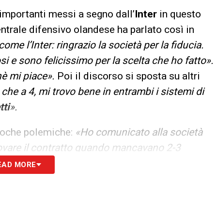
 importanti messi a segno dall’
Inter
in questo
centrale difensivo olandese ha parlato così in
me l’Inter: ringrazio la società per la fiducia.
i e sono felicissimo per la scelta che ho fatto».
hè mi piace».
Poi il discorso si sposta su altri
 che a 4, mi trovo bene in entrambi i sistemi di
tti
».
 poche polemiche:
«Ho comunicato alla società
novare il contratto quando mancavano 2-3
o-Inter
? E’ il passato, e non si può tornare
EAD MORE
, penso che ho fatto quanto era nelle mie
 dispiaciuto, ma chi mi conosce sa come sono
e
Cristiano Ronaldo
:
«Il suo arrivo fa bene al