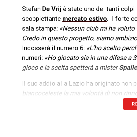
Stefan
De Vrij
è stato uno dei tanti colpi
scoppiettante
mercato estivo
. Il forte 
sala stampa:
«Nessun club mi ha voluto co
Credo in questo progetto, siamo ambizios
Indosserà il numero 6:
«L’ho scelto perc
numeri:
«Ho giocato sia in una difesa a 3
gioco e la scelta spetterà a mister
Spalle
Il suo addio alla Lazio ha originato non
biancoceleste la mia volontà di non rin
settimane al termine della stagione.
Lazi
R
indietro. Quando mi guardo allo specchio
possibilità fino all’ultimo minuto. Mi è
fatto». Gli toccherà il compito di marcar