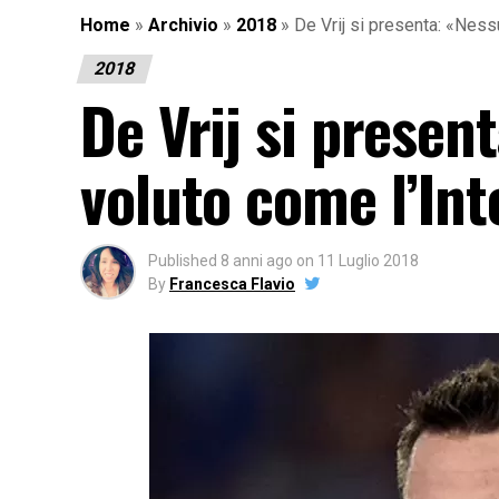
Home
»
Archivio
»
2018
»
De Vrij si presenta: «Ness
2018
De Vrij si presen
voluto come l’Int
Published
8 anni ago
on
11 Luglio 2018
By
Francesca Flavio