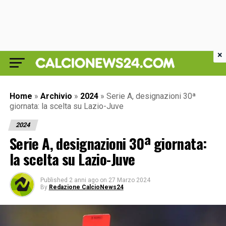
×
Home
»
Archivio
»
2024
»
Serie A, designazioni 30ª
giornata: la scelta su Lazio-Juve
2024
Serie A, designazioni 30ª giornata:
la scelta su Lazio-Juve
Published
2 anni ago
on
27 Marzo 2024
By
Redazione CalcioNews24