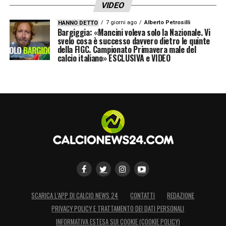
VIDEO
AURELIANO
7 giorni ago
Alberto Petrosilli
HANNO DETTO
Bargiggia: «Mancini voleva solo la Nazionale. Vi
svelo cosa è successo davvero dietro le quinte
della FIGC. Campionato Primavera male del
ROSSI C. – CORTESE
calcio italiano» ESCLUSIVA e VIDEO
IV: FERRIERI CAPUTI
VAR: LA PENNA
AVAR: PATERNA
LAZIO –
JUVENTUS
Sabato 30/03
h.18.00
COLOMBO
SCARICA L’APP DI CALCIO NEWS 24
CONTATTI
REDAZIONE
PRIVACY POLICY E TRATTAMENTO DEI DATI PERSONALI
PRETI – VECCHI
INFORMATIVA ESTESA SUI COOKIE (COOKIE POLICY)