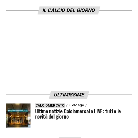
VAR: VALERI
IL CALCIO DEL GIORNO
AVAR: DI BELLO
GENOA – FROSINONE
Sabato 30/03
h.15.00
SACCHI
PALERMO – LAUDATO
IV: PERENZONI
ULTIMISSIME
VAR: MARIANI
6 ore ago
CALCIOMERCATO
Ultime notizie Calciomercato LIVE: tutte le
novità del giorno
AVAR: SERRA
TORINO – MONZA
Sabato 30/03 h.15.00