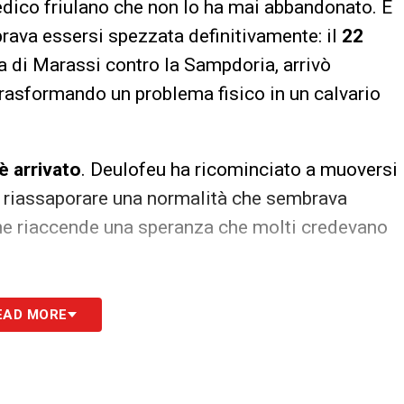
dico friulano che non lo ha mai abbandonato. È
rava essersi spezzata definitivamente: il
22
ida di Marassi contro la Sampdoria, arrivò
 trasformando un problema fisico in un calvario
 è arrivato
. Deulofeu ha ricominciato a muoversi
, a riassaporare una normalità che sembrava
he riaccende una speranza che molti credevano
S
EAD MORE