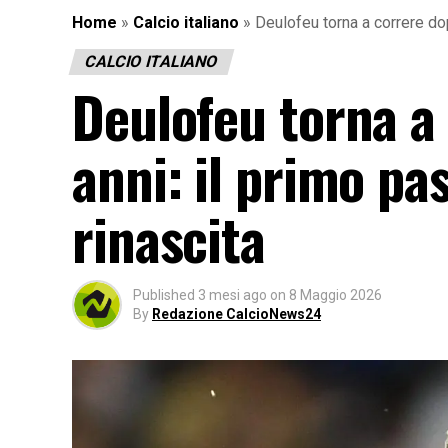
Home
»
Calcio italiano
»
Deulofeu torna a correre dop
CALCIO ITALIANO
Deulofeu torna a 
anni: il primo pa
rinascita
Published
3 mesi ago
on
8 Maggio 2026
By
Redazione CalcioNews24