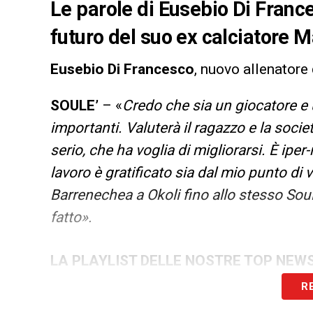
Le parole di Eusebio Di France
futuro del suo ex calciatore Ma
Eusebio Di Francesco
, nuovo allenatore
SOULE’
– «
Credo che sia un giocatore e
importanti. Valuterà il ragazzo e la socie
serio, che ha voglia di migliorarsi. È iper
lavoro è gratificato sia dal mio punto di 
Barrenechea a Okoli fino allo stesso Soul
fatto».
LA PLAYLIST DELLE NOSTRE TOP NEW
R