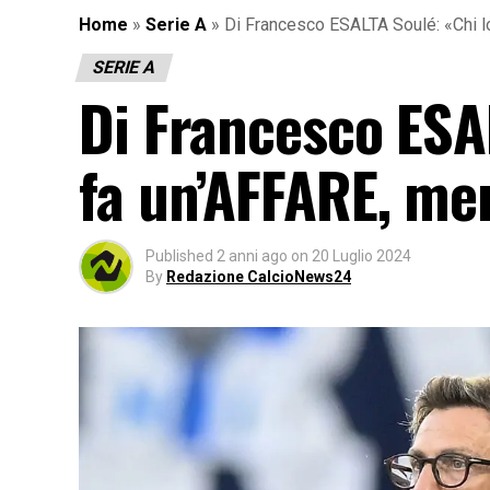
Home
»
Serie A
»
Di Francesco ESALTA Soulé: «Chi 
SERIE A
Di Francesco ESA
fa un’AFFARE, me
Published
2 anni ago
on
20 Luglio 2024
By
Redazione CalcioNews24