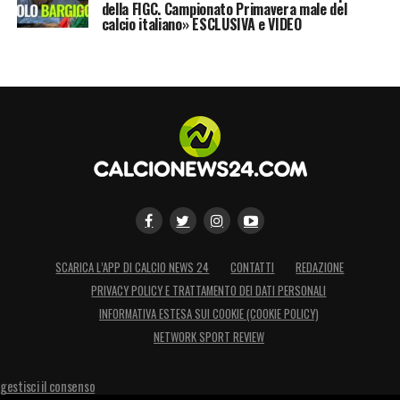
calciomercato, la cessione di Marcjanik al
della FIGC. Campionato Primavera male del
calcio italiano» ESCLUSIVA e VIDEO
Carpi:
«
L’Empoli FC comunica di aver
raggiunto l’accordo con il Carpi per la
cessione, a titolo temporaneo, del diritto alle
prestazioni sportive di Michał
Marcjanik
».
LA PLAYLIST DELLE NOSTRE TOP NEWS
SCARICA L’APP DI CALCIO NEWS 24
CONTATTI
REDAZIONE
PRIVACY POLICY E TRATTAMENTO DEI DATI PERSONALI
INFORMATIVA ESTESA SUI COOKIE (COOKIE POLICY)
NETWORK SPORT REVIEW
gestisci il consenso