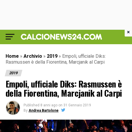
×
Home
»
Archivio
»
2019
»
Empoli, ufficiale Diks:
Rasmussen è della Fiorentina, Marcjanik al Carpi
2019
Empoli, ufficiale Diks: Rasmussen è
della Fiorentina, Marcjanik al Carpi
Published
8 anni ago
on
31 Gennaio 2019
By
Andrea Bartolone