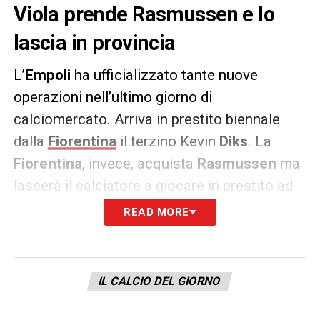
Viola prende Rasmussen e lo
lascia in provincia
L’
Empoli
ha ufficializzato tante nuove
operazioni nell’ultimo giorno di
calciomercato. Arriva in prestito biennale
dalla
Fiorentina
il terzino Kevin
Diks
. La
Fiorentina
, invece, acquista
Rasmussen
ma
lascerà il calciatore a giocare in prestito ad
Empoli. Questi i comunicati con la quale il
READ MORE
club toscano ha reso note queste due
operazioni: «
L
’Empoli FC comunica di aver
raggiunto l’accordo con la Fiorentina. per
IL CALCIO DEL GIORNO
l’acquisizione, a titolo temporaneo fino al 30
giugno 2020, del diritto alle prestazioni