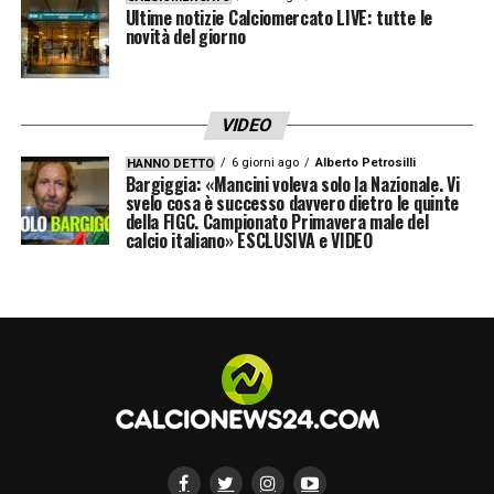
dar corso all‘operazione.
Ultime notizie Calciomercato LIVE: tutte le
novità del giorno
Il 19 novembre sono stati portati in
assemblea i risultati di tale negoziazione,
con significativi miglioramenti economico-
VIDEO
finanziari rispello alla proposta giù
6 giorni ago
Alberto Petrosilli
HANNO DETTO
Bargiggia: «Mancini voleva solo la Nazionale. Vi
approvata dall’assemblea, che in
svelo cosa è successo davvero dietro le quinte
della FIGC. Campionato Primavera male del
quell’occasione è stata approvata
calcio italiano» ESCLUSIVA e VIDEO
all’unanimità.
A quel punto il compito dell’amministratore
delegato e del comitato era limitato a
cercare di migliorare gli altri aspetti
dell’operazione e sottoporre all’assemblea
un term sheet e i documenti definitivi.