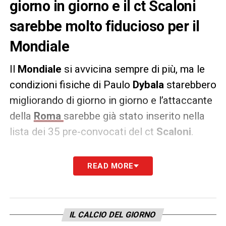
giorno in giorno e il ct Scaloni
sarebbe molto fiducioso per il
Mondiale
Il
Mondiale
si avvicina sempre di più, ma le
condizioni fisiche di Paulo
Dybala
starebbero
migliorando di giorno in giorno e l’attaccante
della
Roma
sarebbe già stato inserito nella
lista dei 35 pre-convocati del ct
Scaloni
.
E’ quanto afferma Gaston Edul, giornalista di
READ MORE
Tyc Sports
molto vicino alle faccende
interne all’Albiceleste. La rosa finale,
composta da 26 giocatori, dovrà essere
IL CALCIO DEL GIORNO
comunicata entro il prossimo 13 novembre.