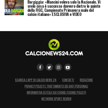
Bargiggia: «Mancini voleva solo la Nazionale. Vi
svelo cosa è successo davvero dietro le quinte
della FIGC. Campionato Primavera male del
calcio italiano» ESCLUSIVA e VIDEO
SCARICA L’APP DI CALCIO NEWS 24
CONTATTI
REDAZIONE
PRIVACY POLICY E TRATTAMENTO DEI DATI PERSONALI
INFORMATIVA ESTESA SUI COOKIE (COOKIE POLICY)
NETWORK SPORT REVIEW