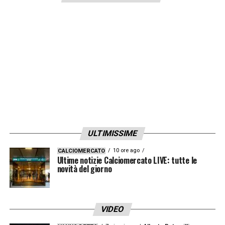
Lazio. Secondo me è una delle società più
virtuose d’Italia e Lotito è un presidente
oculato e molto capace. Il fatto che l’indice
di liquidità sia fuori dai parametri mi coglie
un po’ sorpreso perché parliamo di un club
che ha sempre fatto le cose in maniera
giudiziosa a differenza di altre, che si sono
riempite di debiti e vanno avanti senza che
nessuno dica nulla. Lotito ha preferito
ULTIMISSIME
scegliere la strada di un percorso corretto e
10 ore ago
CALCIOMERCATO
io l’ho sempre apprezzato per questo».
Ultime notizie Calciomercato LIVE: tutte le
novità del giorno
LAZIO –
«
Parlai con Martusciello anche due
anni fa della rosa biancoceleste e lui mi
VIDEO
disse che, secondo lui e Maurizio, la Lazio