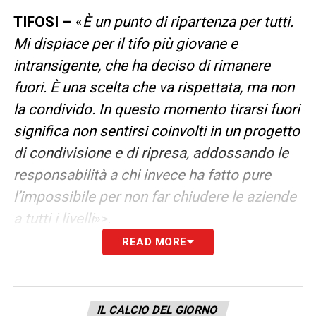
TIFOSI –
«
È un punto di ripartenza per tutti.
Mi dispiace per il tifo più giovane e
intransigente, che ha deciso di rimanere
fuori. È una scelta che va rispettata, ma non
la condivido. In questo momento tirarsi fuori
significa non sentirsi coinvolti in un progetto
di condivisione e di ripresa, addossando le
responsabilità a chi invece ha fatto pure
l’impossibile per non far chiudere le aziende
a tutti i livelli
»>.
READ MORE
MERCATO –
«
Chiaro, anche il calcio è in
piena crisi. Noi però non abbiamo mai fatto
il passo più lungo della gamba. E neanche la
IL CALCIO DEL GIORNO