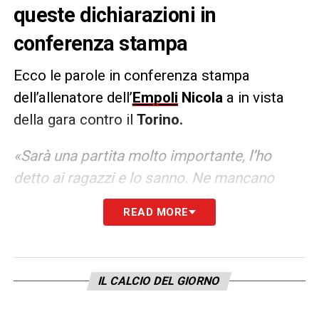
queste dichiarazioni in
conferenza stampa
Ecco le parole in conferenza stampa
dell’allenatore dell’
Empoli
Nicola
a in vista
della gara contro il
Torino.
«Sarà una partita molto importante, l’ho
detto ai ragazzi e lo sanno. Ne mancano
otto, ma noi ragioniamo sempre sulla
READ MORE
singola: domani giochiamo anche per primi,
quindi siamo nella condizione di non doverci
preoccupare di quello che fanno gli altri.
IL CALCIO DEL GIORNO
Conta quello che facciamo noi, io penso che
la squadra stia facendo molto. Quello