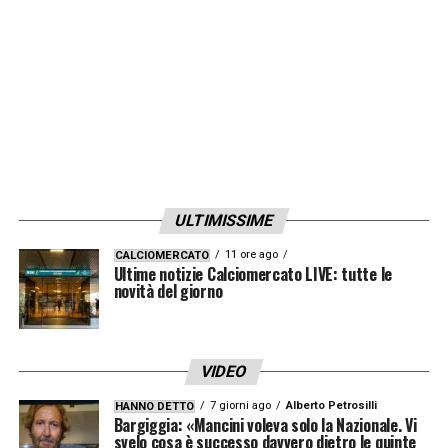
dell’attacco credo sia un falso problema: i
numeri di questa squadra in queste dieci
partite sono state importanti, consideriamo
che nelle ultime abbiamo trovato le migliori
tre difende del campionato»
LA PLAYLIST DELLE NOSTRE TOP NEWS
ULTIMISSIME
11 ore ago
CALCIOMERCATO
Ultime notizie Calciomercato LIVE: tutte le
novità del giorno
VIDEO
7 giorni ago
Alberto Petrosilli
HANNO DETTO
Bargiggia: «Mancini voleva solo la Nazionale. Vi
svelo cosa è successo davvero dietro le quinte