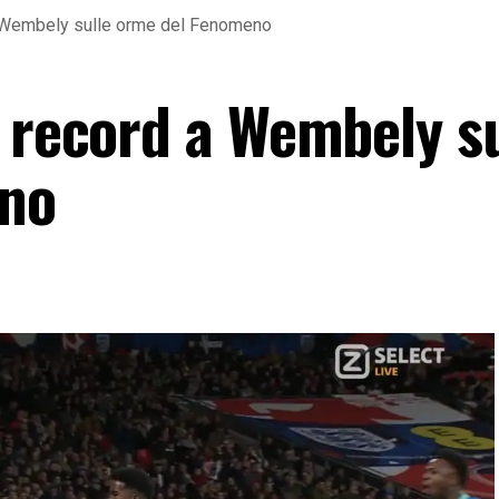
 a Wembely sulle orme del Fenomeno
a record a Wembely su
no