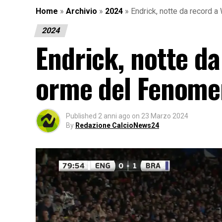
Home
»
Archivio
»
2024
»
Endrick, notte da record
2024
Endrick, notte d
orme del Fenome
Published
2 anni ago
on
23 Marzo 2024
By
Redazione CalcioNews24