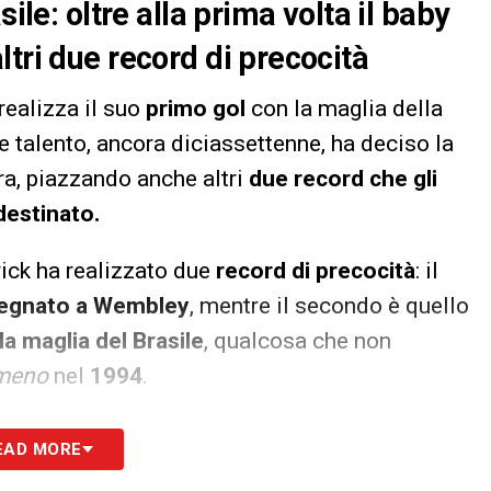
ile: oltre alla prima volta il baby
tri due record di precocità
 realizza il suo
primo gol
con la maglia della
ne talento, ancora diciassettenne, ha deciso la
rra, piazzando anche altri
due record che gli
destinato.
drick ha realizzato due
record di precocità
: il
segnato a Wembley
, mentre il secondo è quello
 maglia del Brasile
, qualcosa che non
meno
nel
1994
.
S
EAD MORE