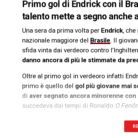
Primo gol di Endrick con il Bras
talento mette a segno anche al
Una sera da prima volta per
Endrick
, che
nazionale maggiore del
Brasile
. Il giova
sfida vinta dai verdeoro contro l’Inghilte
danno ancora di più le stimmate da pre
Oltre al primo gol in verdeoro infatti En
primo è quello del
gol più giovane mai 
di
aver segnato ancora minorenne con la
succedeva dai tempi di Ronaldo
O Fenô
LA PLAYLIST DELLE NOSTRE TOP NEW
R