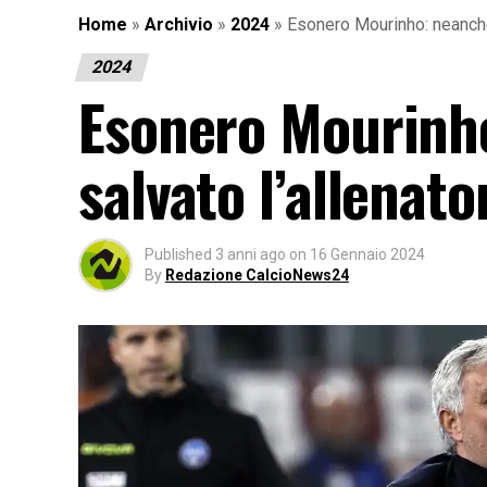
Home
»
Archivio
»
2024
»
Esonero Mourinho: neanche 
2024
Esonero Mourinho
salvato l’allenato
Published
3 anni ago
on
16 Gennaio 2024
By
Redazione CalcioNews24