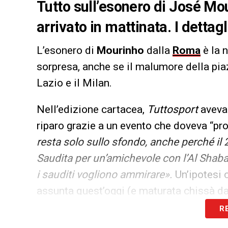
Tutto sull’esonero di José Mo
arrivato in mattinata. I dettagl
L’esonero di
Mourinho
dalla
Roma
è la n
sorpresa, anche se il malumore della piaz
Lazio e il Milan.
Nell’edizione cartacea,
Tuttosport
aveva 
riparo grazie a un evento che doveva “pr
resta solo sullo sfondo, anche perché il 
Saudita per un’amichevole con l’Al Shaba
i sauditi vogliono ammirare».
Un’ipotesi 
assunta quest’oggi (e maturata chissà da
R
LA PLAYLIST DELLE NOSTRE TOP NEW