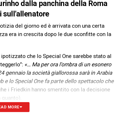
urinho dalla panchina della Roma
i sull’allenatore
otizia del giorno ed è arrivata con una certa
za era in crescita dopo le due sconfitte con la
ipotizzato che lo Special One sarebbe stato al
oteggerlo”:
«… Ma per ora l’ombra di un esonero
24 gennaio la società giallorossa sarà in Arabia
b e lo Special One fa parte dello spettacolo che
che i Friedkin hanno smentito con la decisione
 quanto).
EAD MORE
S