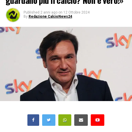
guardano più il calcio? Non è vero!»
Published
2 anni ago
on
12 Ottobre 2024
By
Redazione CalcioNews24