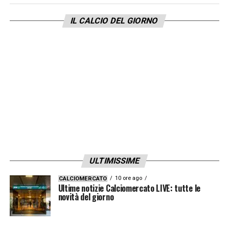
nessun allarme per Nico Paz.
IL CALCIO DEL GIORNO
LECCE – EMPOLI
venerdì 8 novembre, ore 20.45
Seppur alla pari con altre due, il Lecce sta in
fondo alla classifica della Serie A, a causa di
soli 3 punti ottenuti negli ultimi 18 disponibili.
Dall’altra parte ci sarà l’Empoli che finora si è
trovato più a suo agio in trasferta, una sola
sconfitta nelle ultime 6 gare, e che per noi è il
ULTIMISSIME
favorito.
10 ore ago
CALCIOMERCATO
Ultime notizie Calciomercato LIVE: tutte le
Lecce
novità del giorno
Per salvarsi qualche gol bisogna farlo.
Capito, Banda?