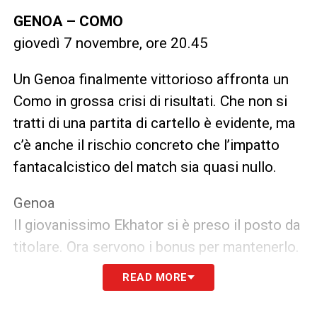
GENOA – COMO
giovedì 7 novembre, ore 20.45
Un Genoa finalmente vittorioso affronta un
Como in grossa crisi di risultati. Che non si
tratti di una partita di cartello è evidente, ma
c’è anche il rischio concreto che l’impatto
fantacalcistico del match sia quasi nullo.
Genoa
Il giovanissimo Ekhator si è preso il posto da
titolare. Ora servono i bonus per mantenerlo.
READ MORE
Como
Panchina a sorpresa contro l’Empoli? No,