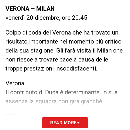
VERONA – MILAN
venerdì 20 dicembre, ore 20.45
Colpo di coda del Verona che ha trovato un
risultato importante nel momento più critico
della sua stagione. Gli farà visita il Milan che
non riesce a trovare pace a causa delle
troppe prestazioni insoddisfacenti.
Verona
Il contributo di Duda è determinante, in sua
assenza la squadra non gira granchè.
Milan
READ MORE
Come saprà reagire Hernandez? Noi ci