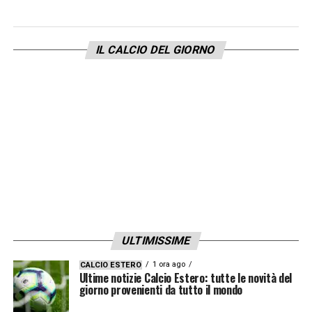
puntiamo.
TORINO – BOLOGNA
IL CALCIO DEL GIORNO
sabato 21 dicembre, ore 15.00
Le vittorie per 1 a 0 nell’ultimo turno sono
servite come il pane a entrambe le squadre
che ora possono legittimamente guardare a
questo incontro con fiducia. Il Torino vuole
riprendersi dopo un periodo complicato, il
Bologna vuole ottenere ulteriori
certificazioni di crescita.
ULTIMISSIME
Torino
1 ora ago
CALCIO ESTERO
Ultime notizie Calcio Estero: tutte le novità del
L’esito di questa sfida passerà dalla
giorno provenienti da tutto il mondo
prestazione di Milinkovic-Savic. Vogliamo