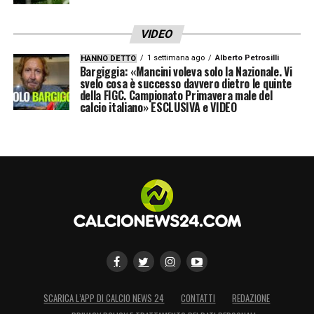
scommettere su di lui.
VIDEO
Bologna
1 settimana ago
Alberto Petrosilli
HANNO DETTO
Bargiggia: «Mancini voleva solo la Nazionale. Vi
Finora una delle più grosse delusioni, ci
svelo cosa è successo davvero dietro le quinte
della FIGC. Campionato Primavera male del
aspettiamo un rilancio importante per
calcio italiano» ESCLUSIVA e VIDEO
Fabbian.
GENOA – NAPOLI
sabato 21 dicembre, ore 18.00
Un Genoa guarito dalla cura Vieira, che da
quando si è seduto sulla panchina dei grifoni
non ha ancora conosciuto la sconfitta,
affronta un Napoli rinvigorito dalla
SCARICA L’APP DI CALCIO NEWS 24
CONTATTI
REDAZIONE
convincente vittoria di Udine: che sia più a