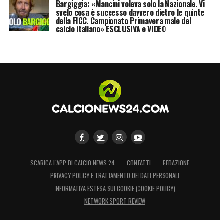
Bargiggia: «Mancini voleva solo la Nazionale. Vi
svelo cosa è successo davvero dietro le quinte
della FIGC. Campionato Primavera male del
calcio italiano» ESCLUSIVA e VIDEO
SCARICA L’APP DI CALCIO NEWS 24
CONTATTI
REDAZIONE
PRIVACY POLICY E TRATTAMENTO DEI DATI PERSONALI
INFORMATIVA ESTESA SUI COOKIE (COOKIE POLICY)
NETWORK SPORT REVIEW