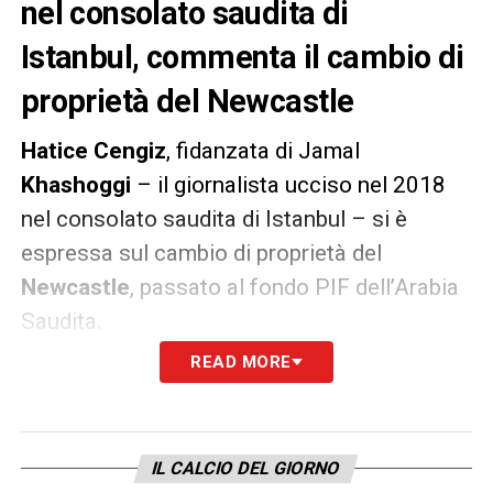
nel consolato saudita di
Istanbul, commenta il cambio di
proprietà del Newcastle
Hatice Cengiz
, fidanzata di Jamal
Khashoggi
– il giornalista ucciso nel 2018
nel consolato saudita di Istanbul – si è
espressa sul cambio di proprietà del
Newcastle
, passato al fondo PIF dell’Arabia
Saudita.
READ MORE
LE PAROLE –
«E’ una vergogna per il calcio
inglese. Sono molto triste. Immagino che il
denaro sia più importante di qualsiasi cosa
IL CALCIO DEL GIORNO
in questo mondo. Come possono i giocatori,