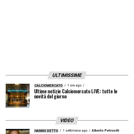
i tifosi e l’allenatore del Newcastle venire a
patti con questa situazione? Dove sono i
valori, dove sono i diritti umani, la
responsabilità e la giustizia per tutti? Mi
spezza il cuore ricordare all’Occidente questi
valori. È un vero peccato per il Newcastle e
per il calcio inglese. Mi piacerebbe che i
tifosi prendessero posizione per difendere i
ULTIMISSIME
nostri valori e chiedere giustizia per Jamal»
1 ora ago
CALCIOMERCATO
Ultime notizie Calciomercato LIVE: tutte le
novità del giorno
LA PLAYLIST DELLE NOSTRE TOP NEWS
VIDEO
1 settimana ago
Alberto Petrosilli
HANNO DETTO