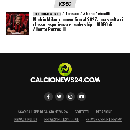
VIDEO
LA PLAYLIST DELLE NOSTRE TOP NEWS
4 ore ago
Alberto Petrosilli
CALCIOMERCATO
Modric Milan, rinnovo fino al 2027: una scelta di
classe, esperienza e leadership – VIDEO di
Alberto Petrosilli
SCARICA L’APP DI CALCIO NEWS 24
CONTATTI
REDAZIONE
PRIVACY POLICY
PRIVACY POLICY COOKIE
NETWORK SPORT REVIEW