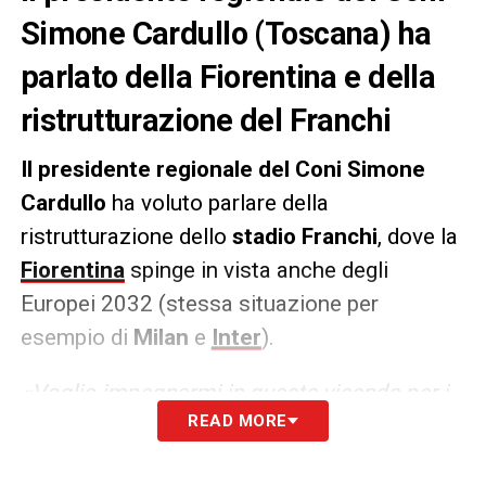
Simone Cardullo (Toscana) ha
parlato della Fiorentina e della
ristrutturazione del Franchi
Il presidente regionale del Coni Simone
Cardullo
ha voluto parlare della
ristrutturazione dello
stadio Franchi
, dove la
Fiorentina
spinge in vista anche degli
Europei 2032 (stessa situazione per
esempio di
Milan
e
Inter
).
«Voglio impegnarmi in questa vicenda per i
READ MORE
tifosi perché saranno soprattutto loro a
pagare i costi degli spostamenti. Se i lavori