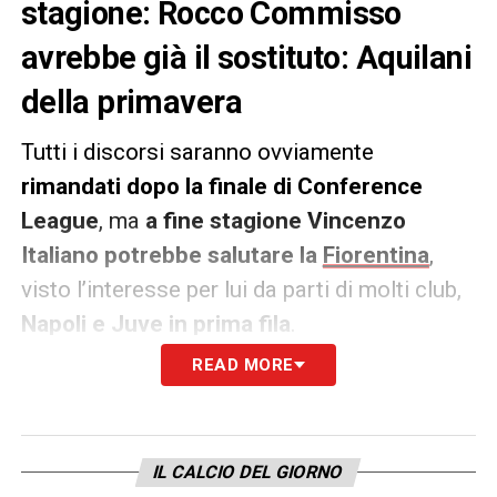
stagione: Rocco Commisso
avrebbe già il sostituto: Aquilani
della primavera
Tutti i discorsi saranno ovviamente
rimandati dopo la finale di Conference
League
, ma
a fine stagione Vincenzo
Italiano potrebbe salutare la
Fiorentina
,
visto l’interesse per lui da parti di molti club,
Napoli e Juve in prima fila
.
READ MORE
Come riportato da
Tuttosport
, per
Rocco
Commisso non sarebbe un problema
, visto
che
ha già individuato il suo successore
e
IL CALCIO DEL GIORNO
soprattutto è già
in casa
: si tratta di
Alberto