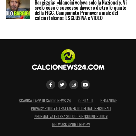
Bargiggia: «Mancini voleva solo la Nazionale. Vi
svelo cosa è successo davvero dietro le quinte
della FIGC. Campionato Primavera male del
calcio italiano» ESCLUSIVA e VIDEO
SCARICA L’APP DI CALCIO NEWS 24
CONTATTI
REDAZIONE
PRIVACY POLICY E TRATTAMENTO DEI DATI PERSONALI
INFORMATIVA ESTESA SUI COOKIE (COOKIE POLICY)
NETWORK SPORT REVIEW