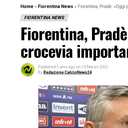
Home
»
Fiorentina News
»
Fiorentina, Pradè: «Oggi
FIORENTINA NEWS
Fiorentina, Prad
crocevia importa
Published
5 anni ago
on
13 Marzo 2021
By
Redazione CalcioNews24