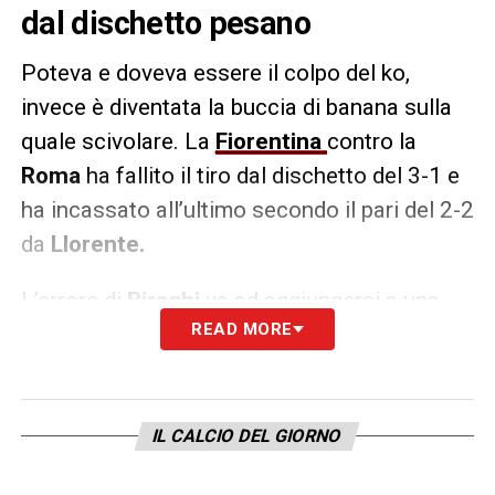
dal dischetto pesano
Poteva e doveva essere il colpo del ko,
invece è diventata la buccia di banana sulla
quale scivolare. La
Fiorentina
contro la
Roma
ha fallito il tiro dal dischetto del 3-1 e
ha incassato all’ultimo secondo il pari del 2-2
da
Llorente.
L’errore di
Biraghi
va ad aggiungersi a una
READ MORE
lista nutrita di precedenti sbagli:
Bonaventura
in
Sassuolo-Fiorentina; Ikoné
in Supercoppa contro il Napoli;
Gonzalez
contro Inter e Lazio. In totale sono 4 punti in
IL CALCIO DEL GIORNO
campionato andati in fumo, che