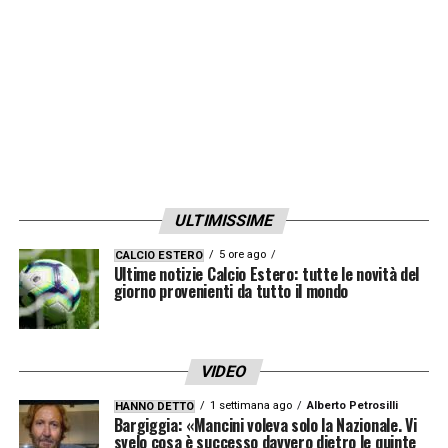
consentirebbero alla Fiorentina di passare
dall’ottavo al sesto posto!
LA PLAYLIST DELLE NOSTRE TOP NEWS
ULTIMISSIME
5 ore ago
CALCIO ESTERO
Ultime notizie Calcio Estero: tutte le novità del
giorno provenienti da tutto il mondo
VIDEO
1 settimana ago
Alberto Petrosilli
HANNO DETTO
Bargiggia: «Mancini voleva solo la Nazionale. Vi
svelo cosa è successo davvero dietro le quinte