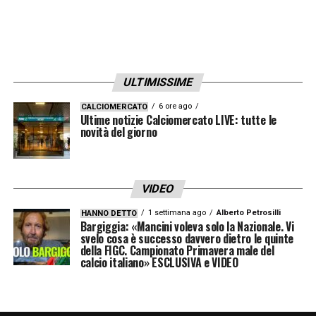
giugno, a 26 anni, debutta in Nazionale,
nell’amichevole vinta per 1-0 contro la
Bosnia ed Erzegovina. La seconda presenza
arriverà poi nel finale della prima gara degli
ULTIMISSIME
Europei contro l’Albania, vinta 2-1.
6 ore ago
CALCIOMERCATO
Ultime notizie Calciomercato LIVE: tutte le
Determinazione, forza fisica e voglia di
novità del giorno
lasciare il segno: Michael Folorunsho è
pronto per una nuova sfida. Benvenuto in
VIDEO
rossoblù, Michael!”
.
1 settimana ago
Alberto Petrosilli
HANNO DETTO
Bargiggia: «Mancini voleva solo la Nazionale. Vi
svelo cosa è successo davvero dietro le quinte
LA PLAYLIST DELLE NOSTRE TOP NEWS
della FIGC. Campionato Primavera male del
calcio italiano» ESCLUSIVA e VIDEO