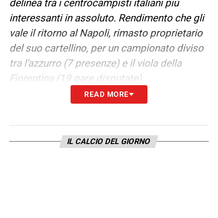
delinea tra i centrocampisti italiani più
interessanti in assoluto. Rendimento che gli
vale il ritorno al Napoli, rimasto proprietario
del suo cartellino, per un campionato diviso
tra l’azzurro (7 presenze) e il viola della
Fiorentina (19 gare disputate).
READ MORE
Nel marzo 2024 era arrivata anche la prima
convocazione con l’azzurro della Nazionale
maggiore, guidata allora da Luciano
IL CALCIO DEL GIORNO
Spalletti, in vista degli incontri amichevoli
contro Venezuela ed Ecuador. A maggio
dello stesso anno viene incluso nella lista
dei pre-convocati per gli Europei, entrando
poi a far parte della rosa definitiva. Il 9